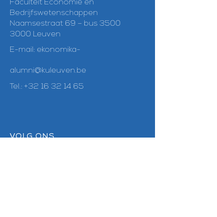
Faculteit Economie en
Bedrijfswetenschappen
Naamsestraat 69 – bus 3500
3000 Leuven
E-mail:
ekonomika-
alumni@kuleuven.be
Tel.:
+32 16 32 14 65
VOLG ONS
Linkedin
Facebook
Instagram