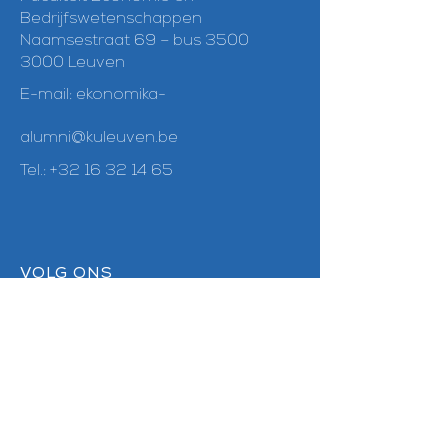
Bedrijfswetenschappen
Naamsestraat 69 – bus 3500
3000 Leuven
E-mail:
ekonomika-
alumni@kuleuven.be
Tel.:
+32 16 32 14 65
VOLG ONS
Linkedin
Facebook
Instagram