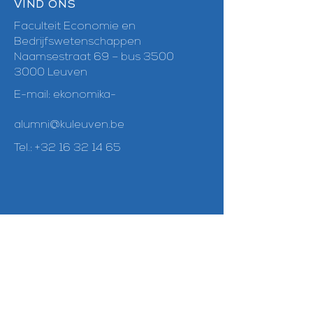
VIND ONS
Faculteit Economie en
Bedrijfswetenschappen
Naamsestraat 69 – bus 3500
3000 Leuven
E-mail:
ekonomika-
alumni@kuleuven.be
Tel.:
+32 16 32 14 65
VOLG ONS
Linkedin
Facebook
Instagram