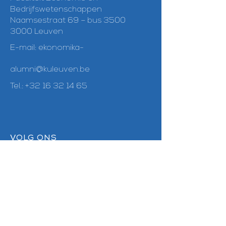
Bedrijfswetenschappen
Naamsestraat 69 – bus 3500
3000 Leuven
E-mail:
ekonomika-
alumni@kuleuven.be
Tel.:
+32 16 32 14 65
VOLG ONS
Linkedin
Facebook
Instagram