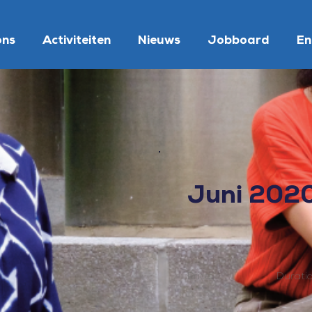
ons
Activiteiten
Nieuws
Jobboard
En
Juni 202
Price
Durati