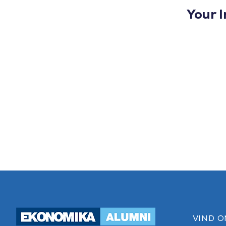
Your I
VIND O