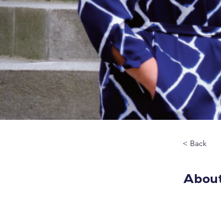
< Back
About