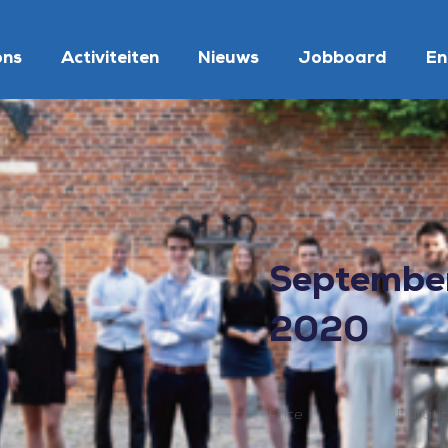
ons
Activiteiten
Nieuws
Jobboard
En
Septembe
2020
Price
Durati