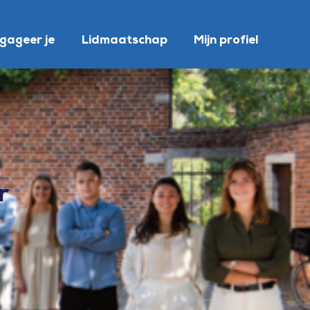
gageer je
Lidmaatschap
Mijn profiel
r
on