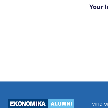
Your I
VIND O