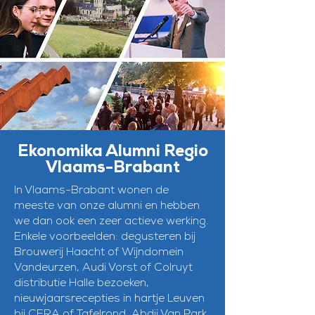
Ekonomika Alumni Regio
Vlaams-Brabant
In Vlaams-Brabant wonen de
meeste van onze alumni en hebben
we dan ook een zeer actieve werking.
Enkele voorbeelden: degusteren bij
Brouwerij Haacht of Wijndomein
Vandeurzen, Audi Vorst of Colruyt
distributie Halle bezoeken,
nieuwjaarsrecepties in hartje Leuven
bij CERA of Tafelrond, Abdij Van Park