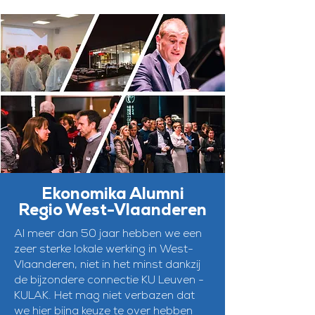
Ekonomika Alumni
Regio West-Vlaanderen
Al meer dan 50 jaar hebben we een
zeer sterke lokale werking in West-
Vlaanderen, niet in het minst dankzij
de bijzondere connectie KU Leuven -
KULAK. Het mag niet verbazen dat
we hier bijna keuze te over hebben