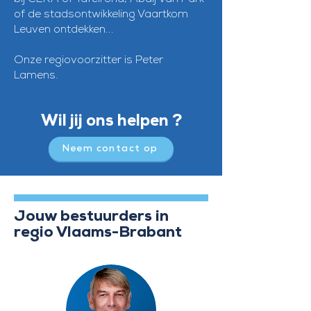
of de stadsontwikkeling Vaartkom
Leuven ontdekken...
Onze regiovoorzitter is Peter
Lamens.
Wil jij ons helpen ?
Neem contact op
Jouw bestuurders in
regio Vlaams-Brabant